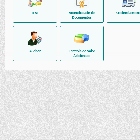
ITBI
Autenticidade de
Credenciament
Documentos
Auditor
Controle do Valor
Adicionado